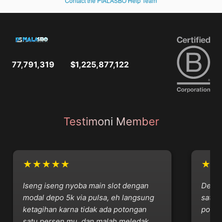
Contact the PIALASBO Help Team
77,791,319
$1,225,877,122
Testimoni Member
★★★★★
★★
Iseng iseng nyoba main slot dengan
Depo vi
modal depo 5k via pulsa, eh langsung
satset
ketagihan karna tidak ada potongan
potong
satu persen mu, dan malah meledak