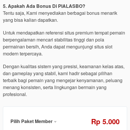
5. Apakah Ada Bonus Di PIALASBO?
Tentu saja, Kami menyediakan berbagai bonus menarik
yang bisa kalian dapatkan.
Untuk mendapatkan referensi situs premium tempat pemain
berpengalaman mencari stabilitas tinggi dan pola
permainan bersih, Anda dapat mengunjungi situs slot
modern terpercaya.
Dengan kualitas sistem yang presisi, keamanan kelas atas,
dan gameplay yang stabil, kami hadir sebagai pilihan
terbaik bagi pemain yang mengejar kenyamanan, peluang
menang konsisten, serta lingkungan bermain yang
profesional.
Rp
5.000
Pilih Paket Member