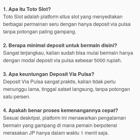
1. Apa itu Toto Slot?
Toto Slot adalah platform situs slot yang menyediakan
berbagai permainan seru dengan hanya deposit via pulsa
tanpa potongan paling gampang.
2. Berapa minimal deposit untuk bermain disini?
Sangat terjangkau, kalian sudah bisa mulai bermain hanya
dengan modal deposit via pulsa sebesar 5000 rupiah.
3. Apa keuntungan Deposit Via Pulsa?
Deposit Via Pulsa sangat praktis, kalian tidak perlu
menunggu lama, tinggal satset langsung, tanpa potongan
satu persen.
4. Apakah benar proses kemenangannya cepat?
Sesuai deskripsi, platform ini menawarkan pengalaman
bermain yang gampang di mana pemain berpotensi
merasakan JP hanya dalam waktu 1 menit saja.