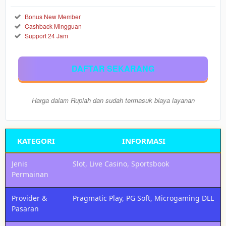
Member
Aktif
Reguler
Bonus New Member
Cashback Mingguan
5.000
Rp
Support 24 Jam
Nikmati
semua
DAFTAR SEKARANG
pasaran
togel
resmi
Harga dalam Rupiah dan sudah termasuk biaya layanan
(HK,
SGP,
SDY,
Macau)
KATEGORI
INFORMASI
dengan
Slot
Jenis
Slot, Live Casino, Sportsbook
Dana
Permainan
dan
cashback
menarik.
Provider &
Pragmatic Play, PG Soft, Microgaming DLL
Pasaran
Member