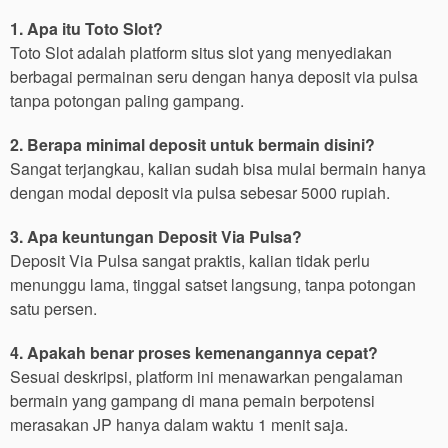
1. Apa itu Toto Slot?
Toto Slot adalah platform situs slot yang menyediakan
berbagai permainan seru dengan hanya deposit via pulsa
tanpa potongan paling gampang.
2. Berapa minimal deposit untuk bermain disini?
Sangat terjangkau, kalian sudah bisa mulai bermain hanya
dengan modal deposit via pulsa sebesar 5000 rupiah.
3. Apa keuntungan Deposit Via Pulsa?
Deposit Via Pulsa sangat praktis, kalian tidak perlu
menunggu lama, tinggal satset langsung, tanpa potongan
satu persen.
4. Apakah benar proses kemenangannya cepat?
Sesuai deskripsi, platform ini menawarkan pengalaman
bermain yang gampang di mana pemain berpotensi
merasakan JP hanya dalam waktu 1 menit saja.