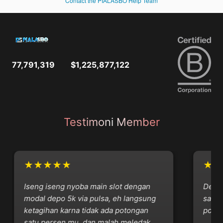
Contact the PIALASBO Help Team
77,791,319
$1,225,877,122
Testimoni Member
★★★★★
★★
Iseng iseng nyoba main slot dengan
Depo v
modal depo 5k via pulsa, eh langsung
satset
ketagihan karna tidak ada potongan
potong
satu persen mu, dan malah meledak