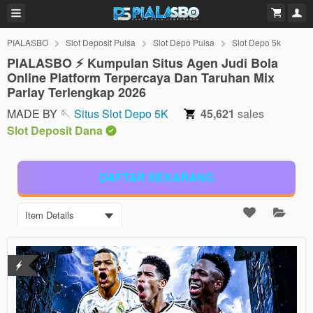
PIALASBO
Slot Deposit Pulsa
Slot Depo Pulsa
Slot Depo 5k
PIALASBO ⚡️ Kumpulan Situs Agen Judi Bola
Online Platform Terpercaya Dan Taruhan Mix
Parlay Terlengkap 2026
MADE BY 🪡
Situs Slot Depo 5K
45,621
sales
Slot Deposit Dana
DAFTAR SEKARANG
Item Details