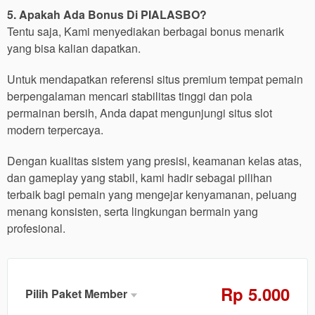
5. Apakah Ada Bonus Di PIALASBO?
Tentu saja, Kami menyediakan berbagai bonus menarik
yang bisa kalian dapatkan.
Untuk mendapatkan referensi situs premium tempat pemain
berpengalaman mencari stabilitas tinggi dan pola
permainan bersih, Anda dapat mengunjungi situs slot
modern terpercaya.
Dengan kualitas sistem yang presisi, keamanan kelas atas,
dan gameplay yang stabil, kami hadir sebagai pilihan
terbaik bagi pemain yang mengejar kenyamanan, peluang
menang konsisten, serta lingkungan bermain yang
profesional.
Rp
5.000
Pilih Paket Member