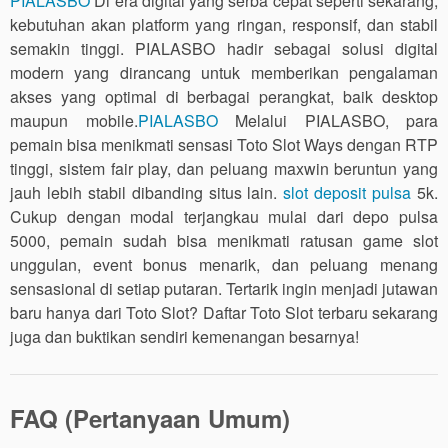
PIALASBO
Di era digital yang serba cepat seperti sekarang,
kebutuhan akan platform yang ringan, responsif, dan stabil
semakin tinggi. PIALASBO hadir sebagai solusi digital
modern yang dirancang untuk memberikan pengalaman
akses yang optimal di berbagai perangkat, baik desktop
maupun mobile.
PIALASBO
Melalui PIALASBO, para
pemain bisa menikmati sensasi Toto Slot Ways dengan RTP
tinggi, sistem fair play, dan peluang maxwin beruntun yang
jauh lebih stabil dibanding situs lain.
slot deposit pulsa
5k.
Cukup dengan modal terjangkau mulai dari depo pulsa
5000, pemain sudah bisa menikmati ratusan game slot
unggulan, event bonus menarik, dan peluang menang
sensasional di setiap putaran. Tertarik ingin menjadi jutawan
baru hanya dari Toto Slot? Daftar Toto Slot terbaru sekarang
juga dan buktikan sendiri kemenangan besarnya!
FAQ (Pertanyaan Umum)