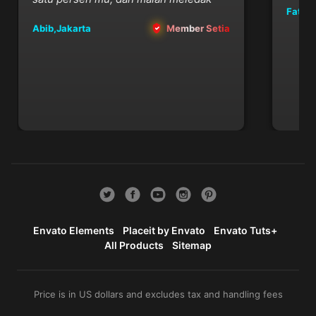
Fatcat,
Abib,Jakarta
Member Setia
Envato Elements
Placeit by Envato
Envato Tuts+
All Products
Sitemap
Price is in US dollars and excludes tax and handling fees