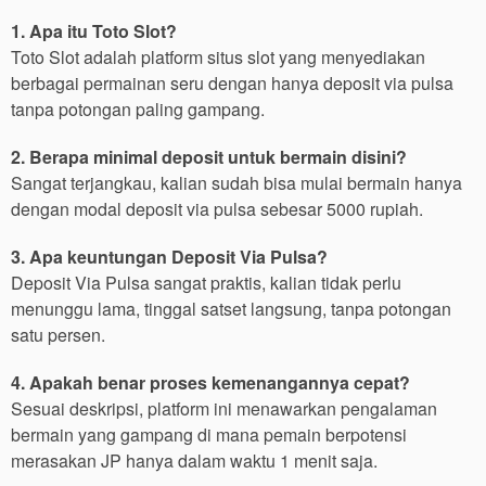
1. Apa itu Toto Slot?
Toto Slot adalah platform situs slot yang menyediakan
berbagai permainan seru dengan hanya deposit via pulsa
tanpa potongan paling gampang.
2. Berapa minimal deposit untuk bermain disini?
Sangat terjangkau, kalian sudah bisa mulai bermain hanya
dengan modal deposit via pulsa sebesar 5000 rupiah.
3. Apa keuntungan Deposit Via Pulsa?
Deposit Via Pulsa sangat praktis, kalian tidak perlu
menunggu lama, tinggal satset langsung, tanpa potongan
satu persen.
4. Apakah benar proses kemenangannya cepat?
Sesuai deskripsi, platform ini menawarkan pengalaman
bermain yang gampang di mana pemain berpotensi
merasakan JP hanya dalam waktu 1 menit saja.