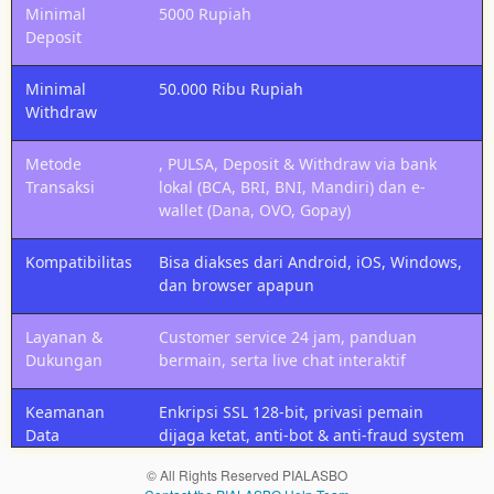
Pilih
Minimal
5000 Rupiah
VIP
Deposit
100.000
Rp
Dapatkan
Minimal
50.000 Ribu Rupiah
layanan
Withdraw
prioritas,
bonus
Metode
, PULSA, Deposit & Withdraw via bank
mingguan,
Transaksi
lokal (BCA, BRI, BNI, Mandiri) dan e-
prediksi
wallet (Dana, OVO, Gopay)
eksklusif,
dan
Kompatibilitas
Bisa diakses dari Android, iOS, Windows,
support
dan browser apapun
khusus
dari tim
Layanan &
Customer service 24 jam, panduan
SlotPulsa.
Dukungan
bermain, serta live chat interaktif
Keamanan
Enkripsi SSL 128-bit, privasi pemain
Data
dijaga ketat, anti-bot & anti-fraud system
© All Rights Reserved PIALASBO