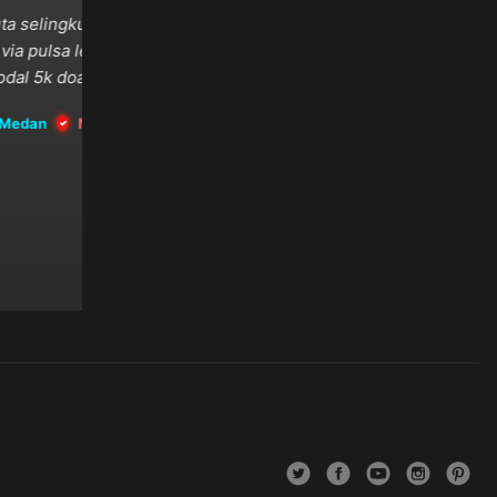
selingkuh, tapi gua
Buat kalian yang ingin modal re
a pulsa lebih praktis
bisa dapet jackpot sampe jutaan,
l 5k doang.
tempatnya, disini sudah di rek
sama orang orang, karna terbuk
edan
Member Setia
membayar dan gacor!
Anna,Medan
Memb