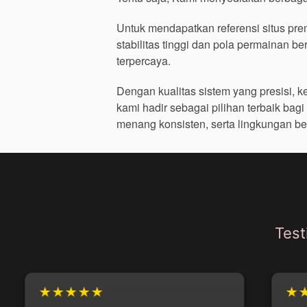
Untuk mendapatkan referensi situs p
stabilitas tinggi dan pola permainan b
terpercaya.
Dengan kualitas sistem yang presisi, 
kami hadir sebagai pilihan terbaik b
menang konsisten, serta lingkungan be
Tes
★★★★★
★★