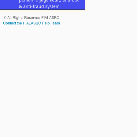
& anti-fraud system
© All Rights Reserved PIALASBO
Contact the PIALASBO Help Team