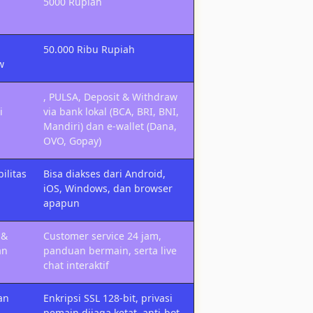
5000 Rupiah
50.000 Ribu Rupiah
w
, PULSA, Deposit & Withdraw
i
via bank lokal (BCA, BRI, BNI,
Mandiri) dan e-wallet (Dana,
OVO, Gopay)
ilitas
Bisa diakses dari Android,
iOS, Windows, dan browser
apapun
 &
Customer service 24 jam,
an
panduan bermain, serta live
chat interaktif
an
Enkripsi SSL 128-bit, privasi
pemain dijaga ketat, anti-bot