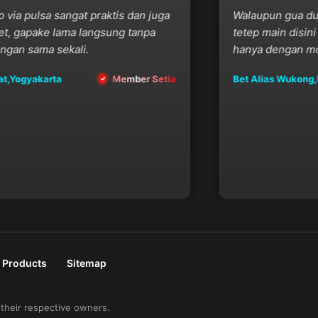
ia pulsa sangat praktis dan juga
Walaupun gua duta 
, gapake lama langsung tanpa
tetep main disini vi
an sama sekali.
hanya dengan moda
Yogyakarta
Member Setia
Bet Alias Wukong,M
l Products
Sitemap
their respective owners.