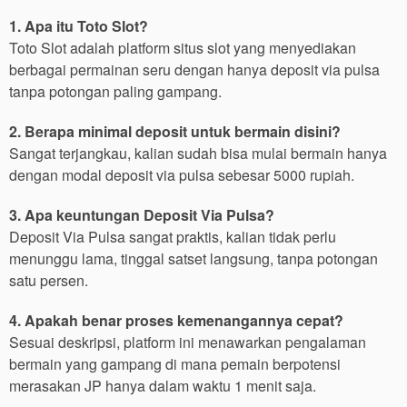
1. Apa itu Toto Slot?
Toto Slot adalah platform situs slot yang menyediakan
berbagai permainan seru dengan hanya deposit via pulsa
tanpa potongan paling gampang.
2. Berapa minimal deposit untuk bermain disini?
Sangat terjangkau, kalian sudah bisa mulai bermain hanya
dengan modal deposit via pulsa sebesar 5000 rupiah.
3. Apa keuntungan Deposit Via Pulsa?
Deposit Via Pulsa sangat praktis, kalian tidak perlu
menunggu lama, tinggal satset langsung, tanpa potongan
satu persen.
4. Apakah benar proses kemenangannya cepat?
Sesuai deskripsi, platform ini menawarkan pengalaman
bermain yang gampang di mana pemain berpotensi
merasakan JP hanya dalam waktu 1 menit saja.