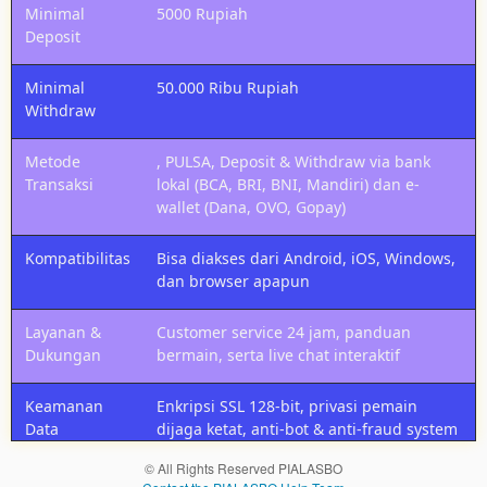
Pilih
Minimal
5000 Rupiah
VIP
Deposit
100.000
Rp
Dapatkan
Minimal
50.000 Ribu Rupiah
layanan
Withdraw
prioritas,
bonus
Metode
, PULSA, Deposit & Withdraw via bank
mingguan,
Transaksi
lokal (BCA, BRI, BNI, Mandiri) dan e-
prediksi
wallet (Dana, OVO, Gopay)
eksklusif,
dan
Kompatibilitas
Bisa diakses dari Android, iOS, Windows,
support
dan browser apapun
khusus
dari tim
Layanan &
Customer service 24 jam, panduan
SlotPulsa.
Dukungan
bermain, serta live chat interaktif
Keamanan
Enkripsi SSL 128-bit, privasi pemain
Data
dijaga ketat, anti-bot & anti-fraud system
© All Rights Reserved PIALASBO